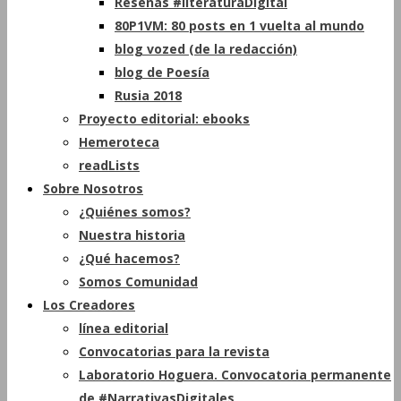
Reseñas #literaturaDigital
80P1VM: 80 posts en 1 vuelta al mundo
blog vozed (de la redacción)
blog de Poesía
Rusia 2018
Proyecto editorial: ebooks
Hemeroteca
readLists
Sobre Nosotros
¿Quiénes somos?
Nuestra historia
¿Qué hacemos?
Somos Comunidad
Los Creadores
línea editorial
Convocatorias para la revista
Laboratorio Hoguera. Convocatoria permanente
de #NarrativasDigitales