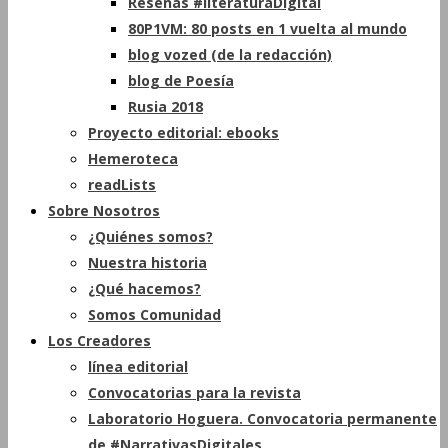
Reseñas #literaturaDigital
80P1VM: 80 posts en 1 vuelta al mundo
blog vozed (de la redacción)
blog de Poesía
Rusia 2018
Proyecto editorial: ebooks
Hemeroteca
readLists
Sobre Nosotros
¿Quiénes somos?
Nuestra historia
¿Qué hacemos?
Somos Comunidad
Los Creadores
línea editorial
Convocatorias para la revista
Laboratorio Hoguera. Convocatoria permanente
de #NarrativasDigitales