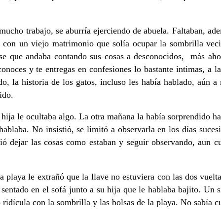
mucho trabajo, se aburría ejerciendo de abuela. Faltaban, ade
 con un viejo matrimonio que solía ocupar la sombrilla vec
nsase que andaba contando sus cosas a desconocidos, más aho
conoces y te entregas en confesiones lo bastante intimas, a l
o, la historia de los gatos, incluso les había hablado, aún a 
ido.
hija le ocultaba algo. La otra mañana la había sorprendido ha
blaba. No insistió, se limitó a observarla en los días suces
irió dejar las cosas como estaban y seguir observando, aun cu
a playa le extrañó que la llave no estuviera con las dos vuelt
sentado en el sofá junto a su hija que le hablaba bajito. Un si
ió ridícula con la sombrilla y las bolsas de la playa. No sabía 