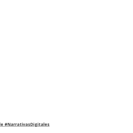
e #NarrativasDigitales