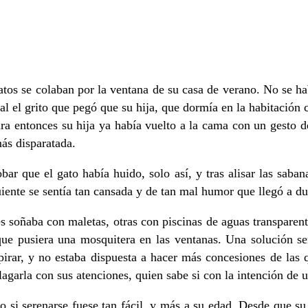
se colaban por la ventana de su casa de verano. No se habí
al el grito que pegó que su hija, que dormía en la habitación 
ara entonces su hija ya había vuelto a la cama con un gesto 
más disparatada.
r que el gato había huido, solo así, y tras alisar las saba
uiente se sentía tan cansada y de tan mal humor que llegó a d
 soñaba con maletas, otras con piscinas de aguas transparent
ue pusiera una mosquitera en las ventanas. Una solución senc
espirar, y no estaba dispuesta a hacer más concesiones de la
agarla con sus atenciones, quien sabe si con la intención de 
o si serenarse fuese tan fácil, y más a su edad. Desde que s