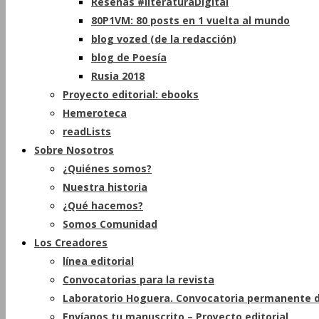
Reseñas #literaturaDigital
80P1VM: 80 posts en 1 vuelta al mundo
blog vozed (de la redacción)
blog de Poesía
Rusia 2018
Proyecto editorial: ebooks
Hemeroteca
readLists
Sobre Nosotros
¿Quiénes somos?
Nuestra historia
¿Qué hacemos?
Somos Comunidad
Los Creadores
línea editorial
Convocatorias para la revista
Laboratorio Hoguera. Convocatoria permanente d
Envíanos tu manuscrito – Proyecto editorial