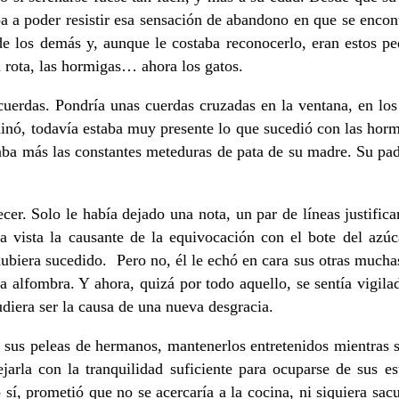
iba a poder resistir esa sensación de abandono en que se encont
 los demás y, aunque le costaba reconocerlo, eran estos pe
a rota, las hormigas… ahora los gatos.
 cuerdas. Pondría unas cuerdas cruzadas en la ventana, en los
iminó, todavía estaba muy presente lo que sucedió con las hormi
a más las constantes meteduras de pata de su madre. Su padr
er. Solo le había dejado una nota, un par de líneas justific
la vista la causante de la equivocación con el bote del az
ubiera sucedido. Pero no, él le echó en cara sus otras muchas 
la alfombra. Y ahora, quizá por todo aquello, se sentía vigil
iera ser la causa de una nueva desgracia.
s, sus peleas de hermanos, mantenerlos entretenidos mientras 
arla con la tranquilidad suficiente para ocuparse de sus es
sí, prometió que no se acercaría a la cocina, ni siquiera sa