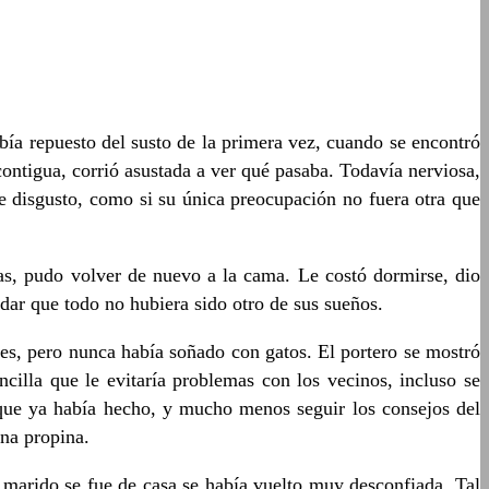
a repuesto del susto de la primera vez, cuando se encontró
contigua, corrió asustada a ver qué pasaba. Todavía nerviosa,
de disgusto, como si su única preocupación no fuera otra que
nas, pudo volver de nuevo a la cama. Le costó dormirse, dio
udar que todo no hubiera sido otro de sus sueños.
es, pero nunca había soñado con gatos. El portero se mostró
illa que le evitaría problemas con los vecinos, incluso se
s que ya había hecho, y mucho menos seguir los consejos del
una propina.
u marido se fue de casa se había vuelto muy desconfiada. Tal