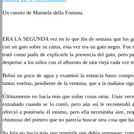
Un cuento de Manuela della Fontana
ERA LA SEGUNDA vez en lo que iba de semana que los gatos 
con un gato sobre su cama, esta vez era un gato negro. Fue t
trató como pudo de explicarle la presencia del gato, pero p
despertar a los niños con el alboroto de una vieja cada vez 
Bebió un poco de agua y examinó la estancia hasta comproba
tantas vueltas, pendiente de la ventana, que a la mañana sig
Últimamente no hacía más que soñar cosas raras. Unas veces
extrañado cuando se lo contó, pero aún así le recomendó q
ofreció a ponérsela él mismo, pero ella necesitaba aire, r
chismoso del portero que no parecía buscar otra cosa que hal
Su hija no hacía más que repetirle que debía serenarse; com