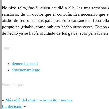
No hizo falta, fue él quien acudió a ella, las tres semana
sanatorio, de un doctor que él conocía. Era necesario que 
atisbo de rencor en sus palabras, solo cansancio. Hasta ell
porque no gritaba, como hubiera hecho otras veces. Estaba d
de hecho ya se había olvidado de los gatos, solo pensaba en
Tags:
demencia senil
envenenamiento
Share this post:
«
Más allá del muro: «Aquicito» nomas
La decisión
»