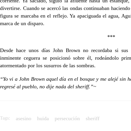
corriente. Ya saciado, siguió la afluente hasta un estanque,
divertirse. Cuando se acercó las ondas continuaban haciendo b
figura se marcaba en el reflejo. Ya apaciguada el agua, Agui
marca de un disparo.
***
Desde hace unos días John Brown no recordaba si sus pa
inminente ceguera se posicionó sobre él, rodeándolo pri
atormentado por los susurros de las sombras.
“Yo vi a John Brown aquel día en el bosque y me alejé sin 
regresé al pueblo, no dije nada del sheriff.”~
Tags:
asesino
huida
persecución
sheriff