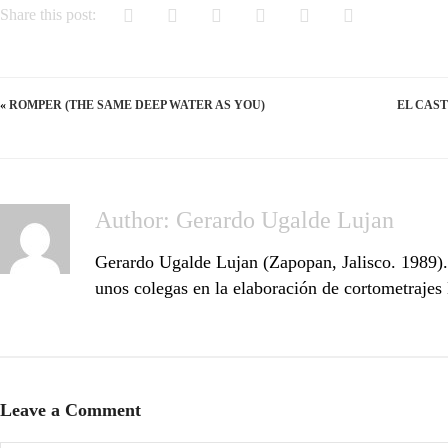
Share this post:
«
ROMPER (THE SAME DEEP WATER AS YOU)
EL CAST
Author:
Gerardo Ugalde Lujan
Gerardo Ugalde Lujan (Zapopan, Jalisco. 1989). 
unos colegas en la elaboración de cortometrajes
Leave a Comment