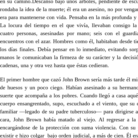
en su camino.Descansó bajo unos árboles, pendiente de esc
rondaba la idea de la muerte; él era un asesino, no por veng
era para mantenerse con vida. Pensaba en la más profunda y
La locura del tiempo en el que vivía, llevaban consigo la
cuatro personas, asesinadas por mano; seis con el guardi
encuentros con el azar. Hombres como él, habitaban desde t
los días finales. Debía pensar en lo inmediato, evitando sor
manos le comunicaban la firmeza de su carácter y la decisión
cadenas, una y otra vez hasta que éstas cedieran.
El primer hombre que cazó John Brown sería más tarde él mi
de huesos y un poco ciego. Habían asesinado a su herman
suerte que acompaña a los pobres. Cuando llegó a casa aqué
cuerpo ensangrentado, supo, escuchado a el viento, que su 
familiar —legado de su padre tuberculoso— para dirigirse a 
cara, John Brown había matado al viejo. Al regresar a la 
encargándose de la protección con suma violencia. Con su
existir e hizo colgar bajo orden judicial, a más de cien. Él e