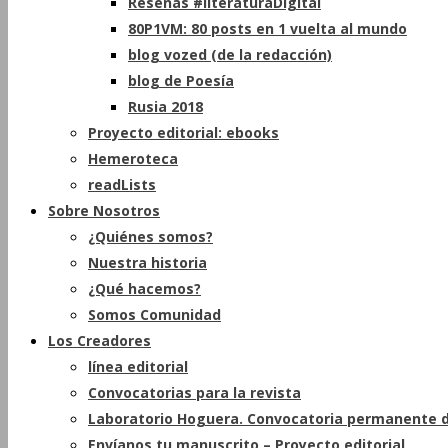
Reseñas #literaturaDigital
80P1VM: 80 posts en 1 vuelta al mundo
blog vozed (de la redacción)
blog de Poesía
Rusia 2018
Proyecto editorial: ebooks
Hemeroteca
readLists
Sobre Nosotros
¿Quiénes somos?
Nuestra historia
¿Qué hacemos?
Somos Comunidad
Los Creadores
línea editorial
Convocatorias para la revista
Laboratorio Hoguera. Convocatoria permanente d
Envíanos tu manuscrito – Proyecto editorial