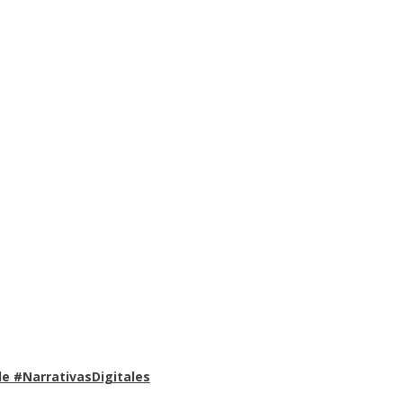
e #NarrativasDigitales