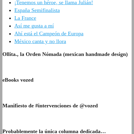
¡Tenemos un héroe, se llama Julián!
España Semifinalista
La France
Así me gusta a mí
Ahí está el Campeón de Europa
México canta y no llora
Ollita., la Orden Nómada (mexican handmade design)
eBooks vozed
Manifiesto de #intervenciones de @vozed
Probablemente la única columna dedicada…