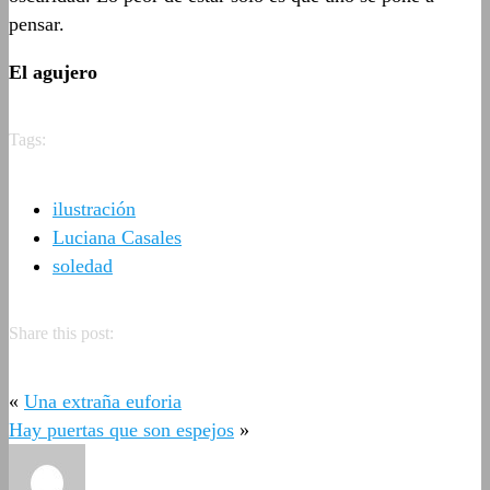
pensar.
El agujero
Tags:
ilustración
Luciana Casales
soledad
Share this post:
«
Una extraña euforia
Hay puertas que son espejos
»