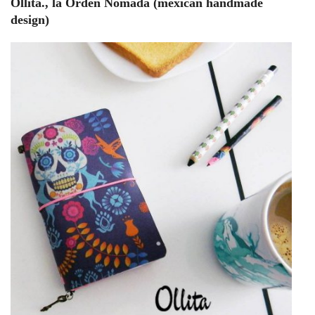
Ollita., la Orden Nómada (mexican handmade
design)