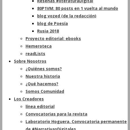
Reseñas #literaturaDigital
80P1VM: 80 posts en 1 vuelta al mundo
blog vozed (de la redacción)
blog de Poesía
Rusia 2018
Proyecto editorial: ebooks
Hemeroteca
readLists
Sobre Nosotros
¿Quiénes somos?
Nuestra historia
¿Qué hacemos?
Somos Comunidad
Los Creadores
línea editorial
Convocatorias para la revista
Laboratorio Hoguera. Convocatoria permanente
de #NarrativasDigitales