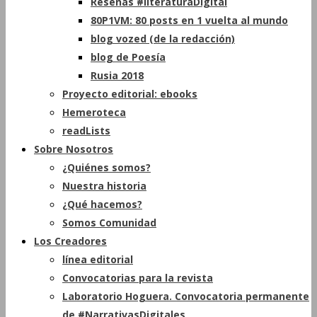
Reseñas #literaturaDigital
80P1VM: 80 posts en 1 vuelta al mundo
blog vozed (de la redacción)
blog de Poesía
Rusia 2018
Proyecto editorial: ebooks
Hemeroteca
readLists
Sobre Nosotros
¿Quiénes somos?
Nuestra historia
¿Qué hacemos?
Somos Comunidad
Los Creadores
línea editorial
Convocatorias para la revista
Laboratorio Hoguera. Convocatoria permanente
de #NarrativasDigitales