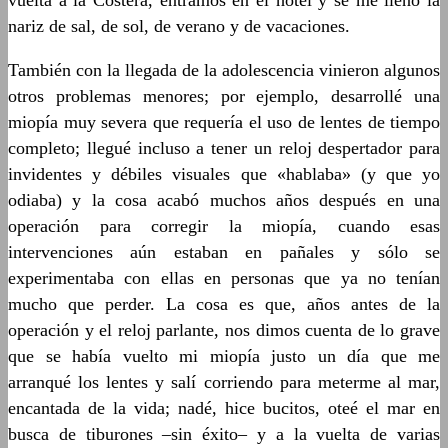
vuelta a la Costera, entramos en el hotel y se me llenó la
nariz de sal, de sol, de verano y de vacaciones.
También con la llegada de la adolescencia vinieron algunos
otros problemas menores; por ejemplo, desarrollé una
miopía muy severa que requería el uso de lentes de tiempo
completo; llegué incluso a tener un reloj despertador para
invidentes y débiles visuales que «hablaba» (y que yo
odiaba) y la cosa acabó muchos años después en una
operación para corregir la miopía, cuando esas
intervenciones aún estaban en pañales y sólo se
experimentaba con ellas en personas que ya no tenían
mucho que perder. La cosa es que, años antes de la
operación y el reloj parlante, nos dimos cuenta de lo grave
que se había vuelto mi miopía justo un día que me
arranqué los lentes y salí corriendo para meterme al mar,
encantada de la vida; nadé, hice bucitos, oteé el mar en
busca de tiburones –sin éxito– y a la vuelta de varias