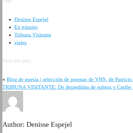
Tags:
Denisse Espejel
En tránsito
Tribuna Visitante
viajes
Share this post:
«
Blog de poesía | selección de poemas de VHS, de Patricio 
TRIBUNA VISITANTE: De despedidas de soltera y Caribe 
Author:
Denisse Espejel