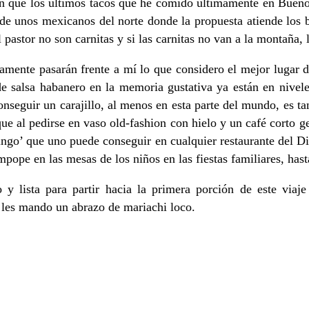
 que los últimos tacos que he comido últimamente en Buenos 
 unos mexicanos del norte donde la propuesta atiende los bá
astor no son carnitas y si las carnitas no van a la montaña, l
amente pasarán frente a mí lo que considero el mejor lugar d
 salsa habanero en la memoria gustativa ya están en niveles
nseguir un carajillo, al menos en esta parte del mundo, es ta
ue al pedirse en vaso old-fashion con hielo y un café corto g
go’ que uno puede conseguir en cualquier restaurante del Dist
pope en las mesas de los niños en las fiestas familiares, ha
 lista para partir hacia la primera porción de este viaje 
 les mando un abrazo de mariachi loco.