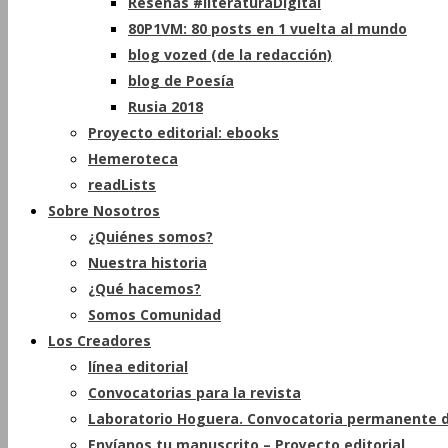
Reseñas #literaturaDigital
80P1VM: 80 posts en 1 vuelta al mundo
blog vozed (de la redacción)
blog de Poesía
Rusia 2018
Proyecto editorial: ebooks
Hemeroteca
readLists
Sobre Nosotros
¿Quiénes somos?
Nuestra historia
¿Qué hacemos?
Somos Comunidad
Los Creadores
línea editorial
Convocatorias para la revista
Laboratorio Hoguera. Convocatoria permanente d
Envíanos tu manuscrito – Proyecto editorial