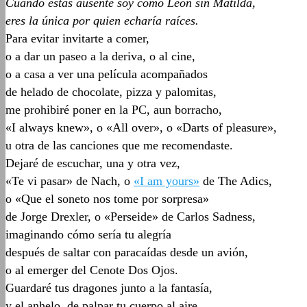
Cuando estás ausente soy como Léon sin Matilda,
eres la única por quien echaría raíces.
Para evitar invitarte a comer,
o a dar un paseo a la deriva, o al cine,
o a casa a ver una película acompañados
de helado de chocolate, pizza y palomitas,
me prohibiré poner en la PC, aun borracho,
«I always knew», o «All over», o «Darts of pleasure»,
u otra de las canciones que me recomendaste.
Dejaré de escuchar, una y otra vez,
«Te vi pasar» de Nach, o
«I am yours»
de The Adics,
o «Que el soneto nos tome por sorpresa»
de Jorge Drexler, o «Perseide» de Carlos Sadness,
imaginando cómo sería tu alegría
después de saltar con paracaídas desde un avión,
o al emerger del Cenote Dos Ojos.
Guardaré tus dragones junto a la fantasía,
y el anhelo, de palpar tu cuerpo al aire,