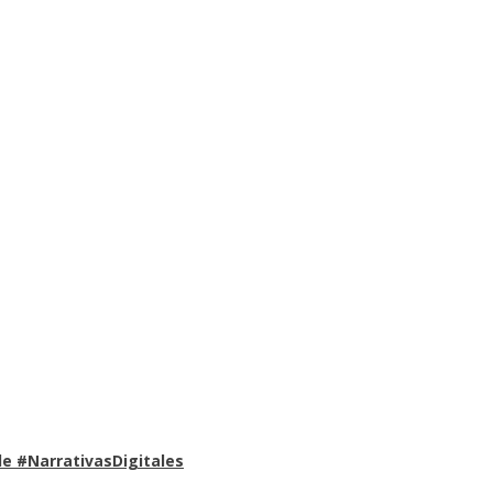
e #NarrativasDigitales