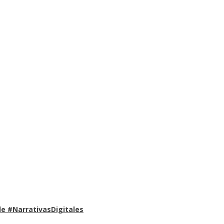
e #NarrativasDigitales