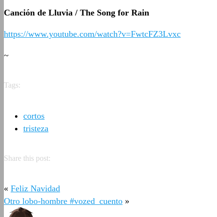
Canción de Lluvia / The Song for Rain
https://www.youtube.com/watch?v=FwtcFZ3Lvxc
~
Tags:
cortos
tristeza
Share this post:
«
Feliz Navidad
Otro lobo-hombre #vozed_cuento
»