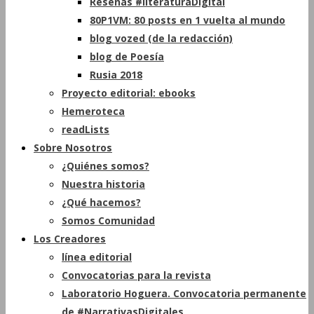
Reseñas #literaturaDigital
80P1VM: 80 posts en 1 vuelta al mundo
blog vozed (de la redacción)
blog de Poesía
Rusia 2018
Proyecto editorial: ebooks
Hemeroteca
readLists
Sobre Nosotros
¿Quiénes somos?
Nuestra historia
¿Qué hacemos?
Somos Comunidad
Los Creadores
línea editorial
Convocatorias para la revista
Laboratorio Hoguera. Convocatoria permanente
de #NarrativasDigitales