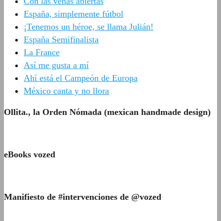
Con las venas abiertas
España, simplemente fútbol
¡Tenemos un héroe, se llama Julián!
España Semifinalista
La France
Así me gusta a mí
Ahí está el Campeón de Europa
México canta y no llora
Ollita., la Orden Nómada (mexican handmade design)
eBooks vozed
Manifiesto de #intervenciones de @vozed