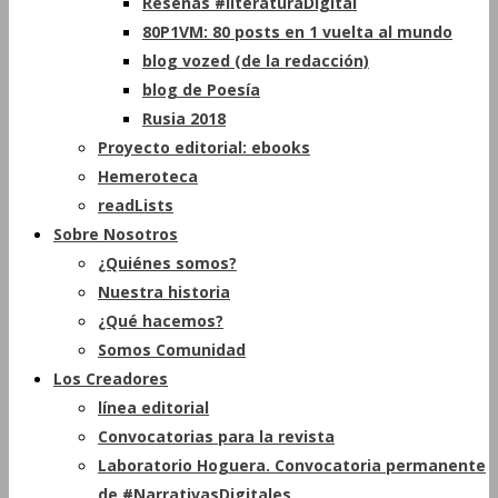
Reseñas #literaturaDigital
80P1VM: 80 posts en 1 vuelta al mundo
blog vozed (de la redacción)
blog de Poesía
Rusia 2018
Proyecto editorial: ebooks
Hemeroteca
readLists
Sobre Nosotros
¿Quiénes somos?
Nuestra historia
¿Qué hacemos?
Somos Comunidad
Los Creadores
línea editorial
Convocatorias para la revista
Laboratorio Hoguera. Convocatoria permanente
de #NarrativasDigitales