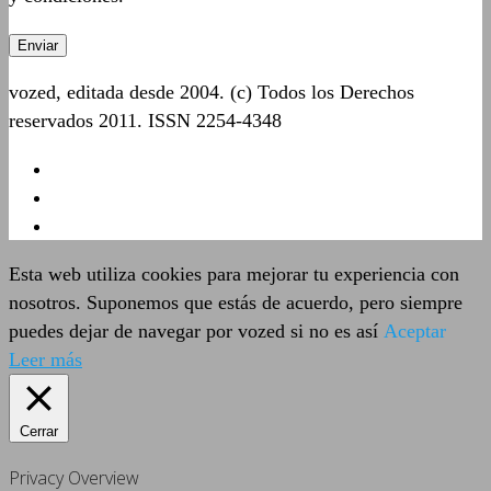
vozed, editada desde 2004. (c) Todos los Derechos
reservados 2011. ISSN 2254-4348
Esta web utiliza cookies para mejorar tu experiencia con
nosotros. Suponemos que estás de acuerdo, pero siempre
puedes dejar de navegar por vozed si no es así
Aceptar
Leer más
Cerrar
Privacy Overview