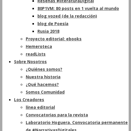
Reseñas #literaturaDigital
80P1VM: 80 posts en 1 vuelta al mundo
blog vozed (de la redacción)
blog de Poesía
Rusia 2018
Proyecto editorial: ebooks
Hemeroteca
readLists
Sobre Nosotros
¿Quiénes somos?
Nuestra historia
¿Qué hacemos?
Somos Comunidad
Los Creadores
línea editorial
Convocatorias para la revista
Laboratorio Hoguera. Convocatoria permanente
de #NarrativasDigitales