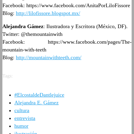
Facebook: https://www.facebook.com/AnitaPorLiloFissore
Blog:
http://lilofissore.blogspot.mx/
Alejandra Gámez
: Ilustradora y Escritora (México, DF).
Twitter: @themountainwith
Facebook: https://www.facebook.com/pages/The-
mountain-with-teeth
Blog:
http://mountainwithteeth.com/
Tags:
#ElcostaldeDantlejuice
Alejandra E. Gámez
cultura
entrevista
humor
ilustración