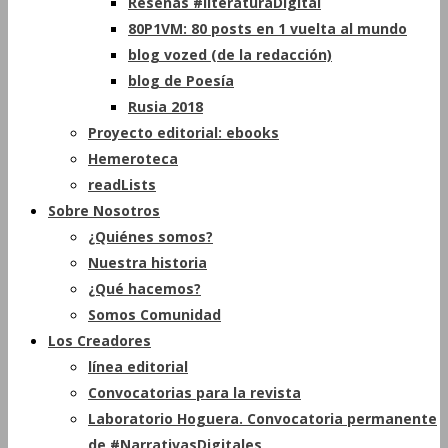
Reseñas #literaturaDigital
80P1VM: 80 posts en 1 vuelta al mundo
blog vozed (de la redacción)
blog de Poesía
Rusia 2018
Proyecto editorial: ebooks
Hemeroteca
readLists
Sobre Nosotros
¿Quiénes somos?
Nuestra historia
¿Qué hacemos?
Somos Comunidad
Los Creadores
línea editorial
Convocatorias para la revista
Laboratorio Hoguera. Convocatoria permanente
de #NarrativasDigitales