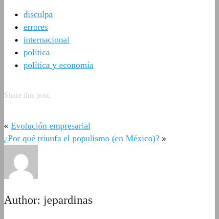
disculpa
errores
internacional
política
política y economía
Share this post:
«
Evolución empresarial
¿Por qué triunfa el populismo (en México)?
»
Author:
jepardinas