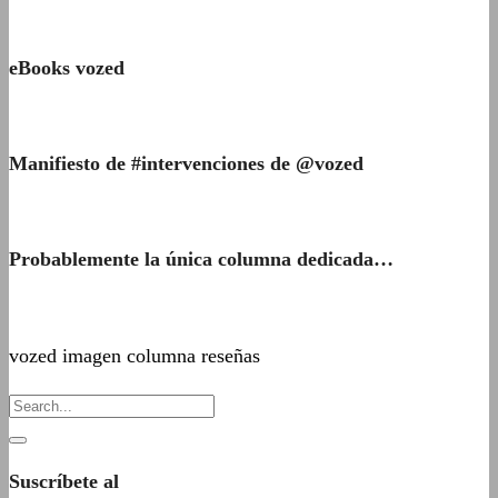
eBooks vozed
Manifiesto de #intervenciones de @vozed
Probablemente la única columna dedicada…
vozed imagen columna reseñas
Suscríbete al