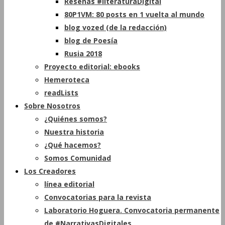
Reseñas #literaturaDigital
80P1VM: 80 posts en 1 vuelta al mundo
blog vozed (de la redacción)
blog de Poesía
Rusia 2018
Proyecto editorial: ebooks
Hemeroteca
readLists
Sobre Nosotros
¿Quiénes somos?
Nuestra historia
¿Qué hacemos?
Somos Comunidad
Los Creadores
línea editorial
Convocatorias para la revista
Laboratorio Hoguera. Convocatoria permanente
de #NarrativasDigitales