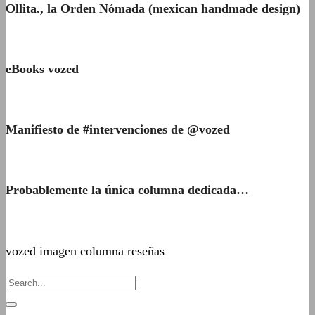
Ollita., la Orden Nómada (mexican handmade design)
eBooks vozed
Manifiesto de #intervenciones de @vozed
Probablemente la única columna dedicada…
vozed imagen columna reseñas