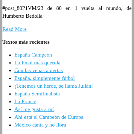
#post_80P1VM/23 de 80 en 1 vuelta al mundo, de
Humberto Bedolla
Read More
Textos más recientes
España Campeón
La Final más querida
Con las venas abiertas
España, simplemente fútbol
¡Tenemos un héroe, se llama Julián!
España Semifinalista
La France
Así me gusta a mí
Ahí está el Campeón de Europa
México canta y no llora