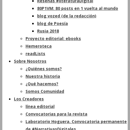
Reseñas #literaturaDigital
80P1VM: 80 posts en 1 vuelta al mundo
blog vozed (de la redacción)
blog de Poesía
Rusia 2018
Proyecto editorial: ebooks
Hemeroteca
readLists
Sobre Nosotros
¿Quiénes somos?
Nuestra historia
¿Qué hacemos?
Somos Comunidad
Los Creadores
línea editorial
Convocatorias para la revista
Laboratorio Hoguera. Convocatoria permanente
de #NarrativasDigitales