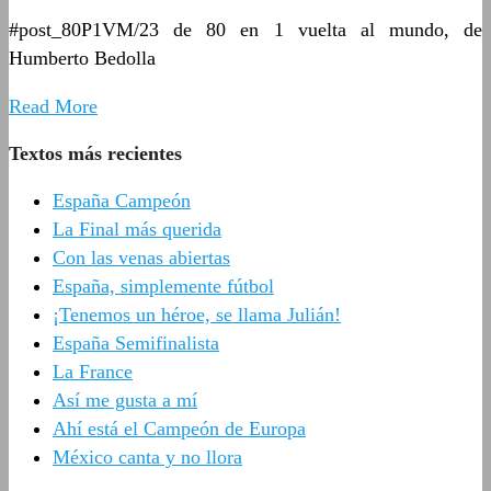
#post_80P1VM/23 de 80 en 1 vuelta al mundo, de
Humberto Bedolla
Read More
Textos más recientes
España Campeón
La Final más querida
Con las venas abiertas
España, simplemente fútbol
¡Tenemos un héroe, se llama Julián!
España Semifinalista
La France
Así me gusta a mí
Ahí está el Campeón de Europa
México canta y no llora