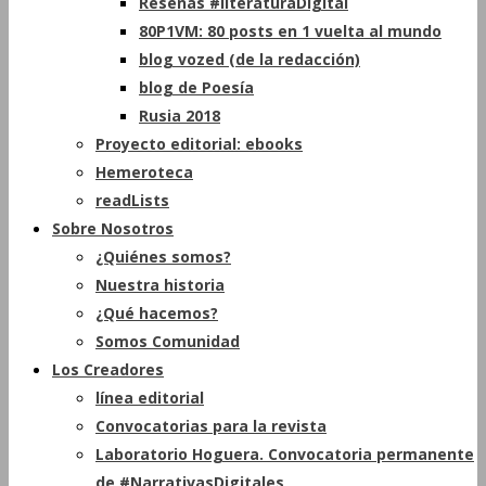
Reseñas #literaturaDigital
80P1VM: 80 posts en 1 vuelta al mundo
blog vozed (de la redacción)
blog de Poesía
Rusia 2018
Proyecto editorial: ebooks
Hemeroteca
readLists
Sobre Nosotros
¿Quiénes somos?
Nuestra historia
¿Qué hacemos?
Somos Comunidad
Los Creadores
línea editorial
Convocatorias para la revista
Laboratorio Hoguera. Convocatoria permanente
de #NarrativasDigitales