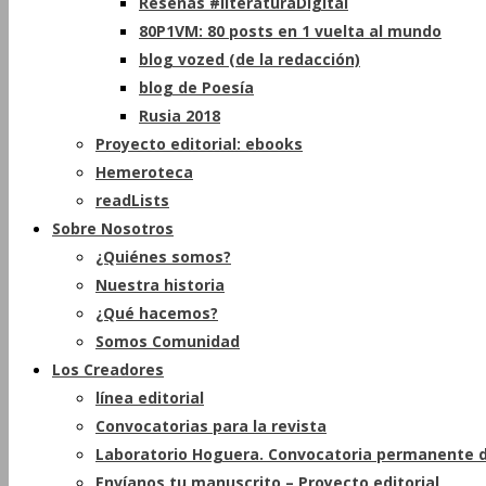
Reseñas #literaturaDigital
80P1VM: 80 posts en 1 vuelta al mundo
blog vozed (de la redacción)
blog de Poesía
Rusia 2018
Proyecto editorial: ebooks
Hemeroteca
readLists
Sobre Nosotros
¿Quiénes somos?
Nuestra historia
¿Qué hacemos?
Somos Comunidad
Los Creadores
línea editorial
Convocatorias para la revista
Laboratorio Hoguera. Convocatoria permanente d
Envíanos tu manuscrito – Proyecto editorial