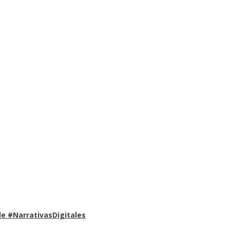
e #NarrativasDigitales