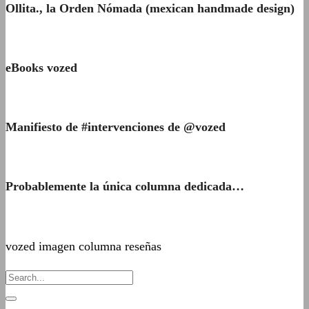
Ollita., la Orden Nómada (mexican handmade design)
eBooks vozed
Manifiesto de #intervenciones de @vozed
Probablemente la única columna dedicada…
vozed imagen columna reseñas