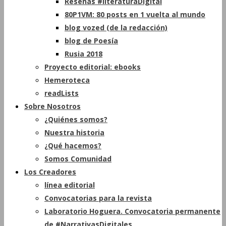
Reseñas #literaturaDigital
80P1VM: 80 posts en 1 vuelta al mundo
blog vozed (de la redacción)
blog de Poesía
Rusia 2018
Proyecto editorial: ebooks
Hemeroteca
readLists
Sobre Nosotros
¿Quiénes somos?
Nuestra historia
¿Qué hacemos?
Somos Comunidad
Los Creadores
línea editorial
Convocatorias para la revista
Laboratorio Hoguera. Convocatoria permanente
de #NarrativasDigitales