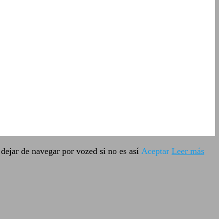
dejar de navegar por vozed si no es así
Aceptar
Leer más