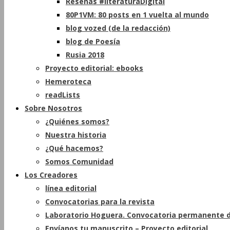
Reseñas #literaturaDigital
80P1VM: 80 posts en 1 vuelta al mundo
blog vozed (de la redacción)
blog de Poesía
Rusia 2018
Proyecto editorial: ebooks
Hemeroteca
readLists
Sobre Nosotros
¿Quiénes somos?
Nuestra historia
¿Qué hacemos?
Somos Comunidad
Los Creadores
línea editorial
Convocatorias para la revista
Laboratorio Hoguera. Convocatoria permanente d
Envíanos tu manuscrito – Proyecto editorial