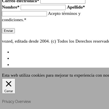
Correo electrónico*
Nombre*
Apellido*
Acepto términos y
condiciones.*
vozed, editada desde 2004. (c) Todos los Derechos reserva
Esta web utiliza cookies para mejorar tu experiencia con no
Cerrar
Privacy Overview