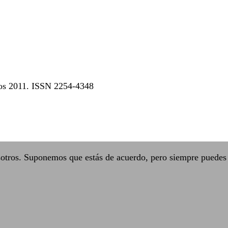
dos 2011. ISSN 2254-4348
sotros. Suponemos que estás de acuerdo, pero siempre puedes 