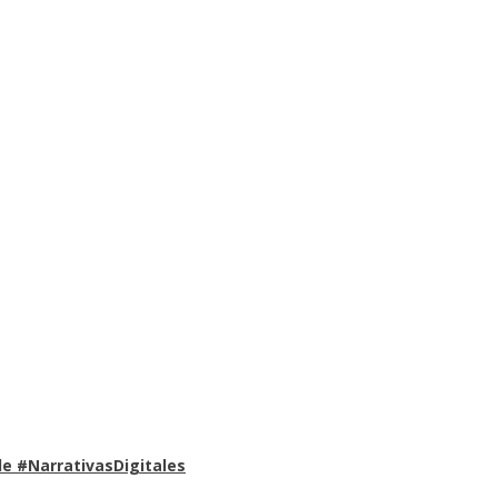
e #NarrativasDigitales