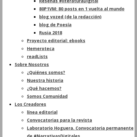
Reseñas #literaturaDigital
80P1VM: 80 posts en 1 vuelta al mundo
blog vozed (de la redacción)
blog de Poesía
Rusia 2018
Proyecto editorial: ebooks
Hemeroteca
readLists
Sobre Nosotros
¿Quiénes somos?
Nuestra historia
¿Qué hacemos?
Somos Comunidad
Los Creadores
línea editorial
Convocatorias para la revista
Laboratorio Hoguera. Convocatoria permanente
de #NarrativasDigitales