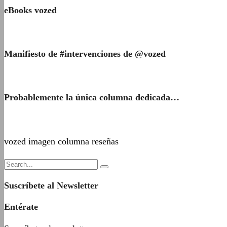
eBooks vozed
Manifiesto de #intervenciones de @vozed
Probablemente la única columna dedicada…
vozed imagen columna reseñas
Suscríbete al Newsletter
Entérate