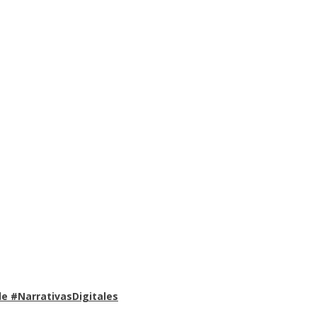
e #NarrativasDigitales