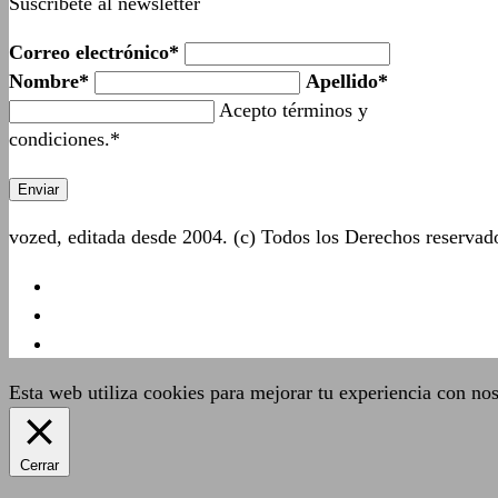
Suscríbete al newsletter
Correo electrónico*
Nombre*
Apellido*
Acepto términos y
condiciones.*
vozed, editada desde 2004. (c) Todos los Derechos reserva
Esta web utiliza cookies para mejorar tu experiencia con no
Cerrar