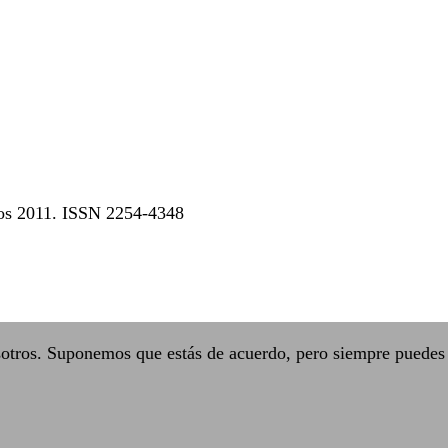
dos 2011. ISSN 2254-4348
sotros. Suponemos que estás de acuerdo, pero siempre puedes 