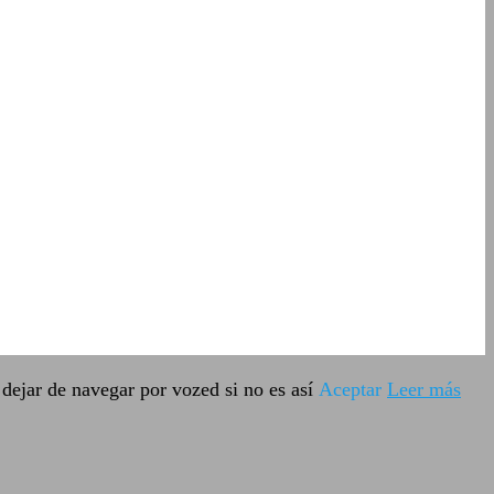
dejar de navegar por vozed si no es así
Aceptar
Leer más