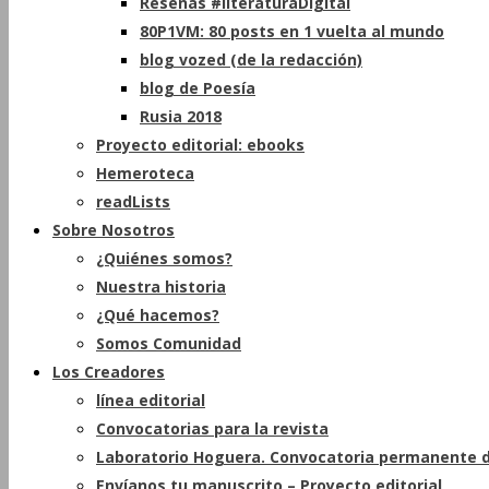
Reseñas #literaturaDigital
80P1VM: 80 posts en 1 vuelta al mundo
blog vozed (de la redacción)
blog de Poesía
Rusia 2018
Proyecto editorial: ebooks
Hemeroteca
readLists
Sobre Nosotros
¿Quiénes somos?
Nuestra historia
¿Qué hacemos?
Somos Comunidad
Los Creadores
línea editorial
Convocatorias para la revista
Laboratorio Hoguera. Convocatoria permanente d
Envíanos tu manuscrito – Proyecto editorial