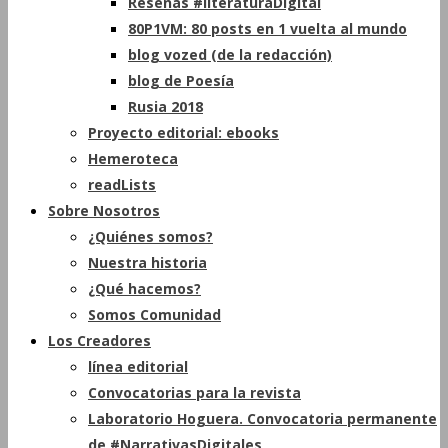
Reseñas #literaturaDigital
80P1VM: 80 posts en 1 vuelta al mundo
blog vozed (de la redacción)
blog de Poesía
Rusia 2018
Proyecto editorial: ebooks
Hemeroteca
readLists
Sobre Nosotros
¿Quiénes somos?
Nuestra historia
¿Qué hacemos?
Somos Comunidad
Los Creadores
línea editorial
Convocatorias para la revista
Laboratorio Hoguera. Convocatoria permanente
de #NarrativasDigitales