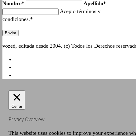
Nombre*
Apellido*
Acepto términos y
condiciones.*
vozed, editada desde 2004. (c) Todos los Derechos reserva
Cerrar
Privacy Overview
This website uses cookies to improve your experience whil