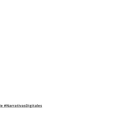
e #NarrativasDigitales