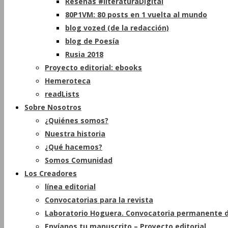
Reseñas #literaturaDigital
80P1VM: 80 posts en 1 vuelta al mundo
blog vozed (de la redacción)
blog de Poesía
Rusia 2018
Proyecto editorial: ebooks
Hemeroteca
readLists
Sobre Nosotros
¿Quiénes somos?
Nuestra historia
¿Qué hacemos?
Somos Comunidad
Los Creadores
línea editorial
Convocatorias para la revista
Laboratorio Hoguera. Convocatoria permanente d
Envíanos tu manuscrito – Proyecto editorial