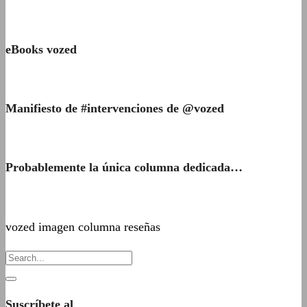
eBooks vozed
Manifiesto de #intervenciones de @vozed
Probablemente la única columna dedicada…
vozed imagen columna reseñas
Suscríbete al