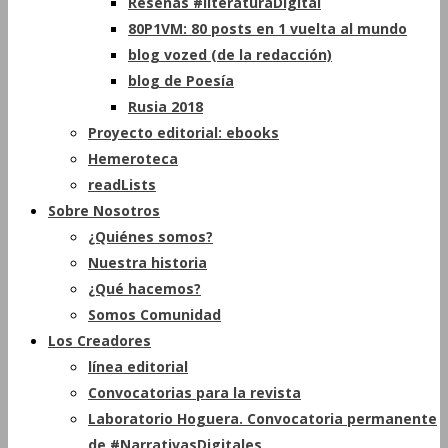
Reseñas #literaturaDigital
80P1VM: 80 posts en 1 vuelta al mundo
blog vozed (de la redacción)
blog de Poesía
Rusia 2018
Proyecto editorial: ebooks
Hemeroteca
readLists
Sobre Nosotros
¿Quiénes somos?
Nuestra historia
¿Qué hacemos?
Somos Comunidad
Los Creadores
línea editorial
Convocatorias para la revista
Laboratorio Hoguera. Convocatoria permanente
de #NarrativasDigitales