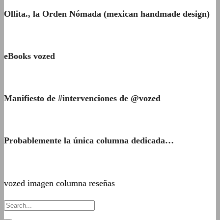
Ollita., la Orden Nómada (mexican handmade design)
eBooks vozed
Manifiesto de #intervenciones de @vozed
Probablemente la única columna dedicada…
vozed imagen columna reseñas