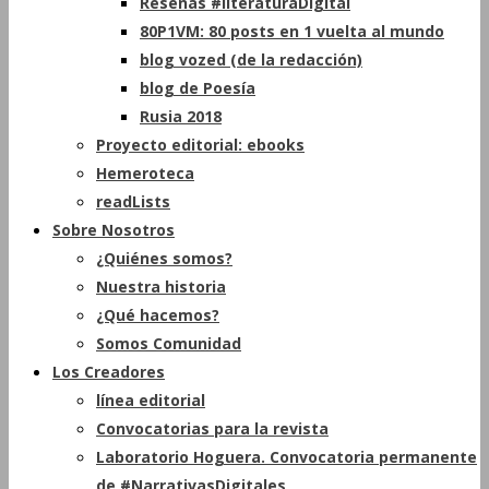
Reseñas #literaturaDigital
80P1VM: 80 posts en 1 vuelta al mundo
blog vozed (de la redacción)
blog de Poesía
Rusia 2018
Proyecto editorial: ebooks
Hemeroteca
readLists
Sobre Nosotros
¿Quiénes somos?
Nuestra historia
¿Qué hacemos?
Somos Comunidad
Los Creadores
línea editorial
Convocatorias para la revista
Laboratorio Hoguera. Convocatoria permanente
de #NarrativasDigitales