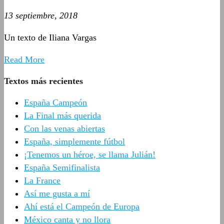
13 septiembre, 2018
Un texto de Iliana Vargas
Read More
Textos más recientes
España Campeón
La Final más querida
Con las venas abiertas
España, simplemente fútbol
¡Tenemos un héroe, se llama Julián!
España Semifinalista
La France
Así me gusta a mí
Ahí está el Campeón de Europa
México canta y no llora