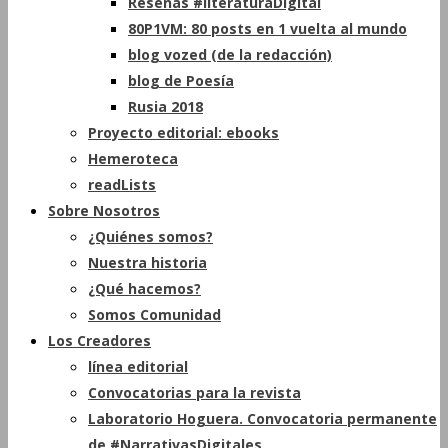
Reseñas #literaturaDigital
80P1VM: 80 posts en 1 vuelta al mundo
blog vozed (de la redacción)
blog de Poesía
Rusia 2018
Proyecto editorial: ebooks
Hemeroteca
readLists
Sobre Nosotros
¿Quiénes somos?
Nuestra historia
¿Qué hacemos?
Somos Comunidad
Los Creadores
línea editorial
Convocatorias para la revista
Laboratorio Hoguera. Convocatoria permanente
de #NarrativasDigitales