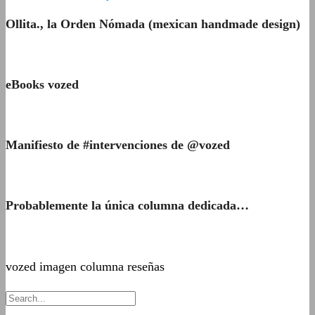
Ollita., la Orden Nómada (mexican handmade design)
eBooks vozed
Manifiesto de #intervenciones de @vozed
Probablemente la única columna dedicada…
vozed imagen columna reseñas