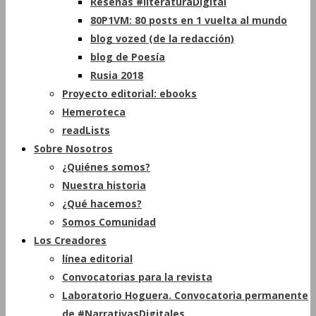
Reseñas #literaturaDigital
80P1VM: 80 posts en 1 vuelta al mundo
blog vozed (de la redacción)
blog de Poesía
Rusia 2018
Proyecto editorial: ebooks
Hemeroteca
readLists
Sobre Nosotros
¿Quiénes somos?
Nuestra historia
¿Qué hacemos?
Somos Comunidad
Los Creadores
línea editorial
Convocatorias para la revista
Laboratorio Hoguera. Convocatoria permanente
de #NarrativasDigitales