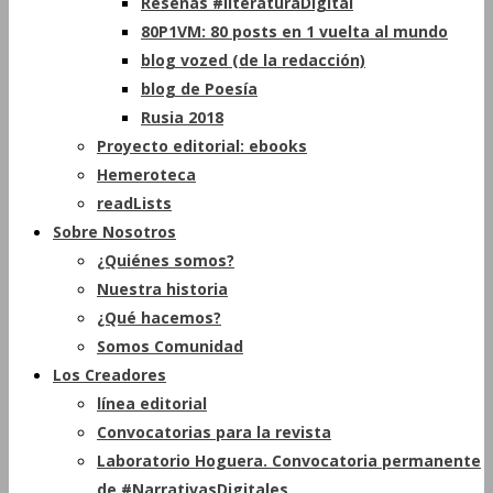
Reseñas #literaturaDigital
80P1VM: 80 posts en 1 vuelta al mundo
blog vozed (de la redacción)
blog de Poesía
Rusia 2018
Proyecto editorial: ebooks
Hemeroteca
readLists
Sobre Nosotros
¿Quiénes somos?
Nuestra historia
¿Qué hacemos?
Somos Comunidad
Los Creadores
línea editorial
Convocatorias para la revista
Laboratorio Hoguera. Convocatoria permanente
de #NarrativasDigitales