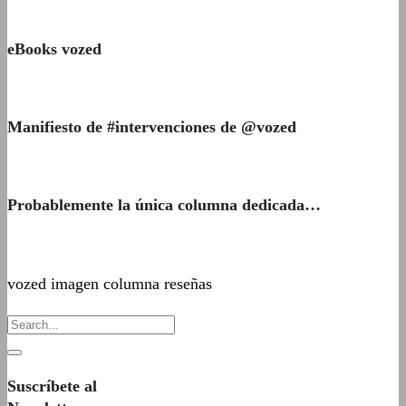
eBooks vozed
Manifiesto de #intervenciones de @vozed
Probablemente la única columna dedicada…
vozed imagen columna reseñas
Suscríbete al