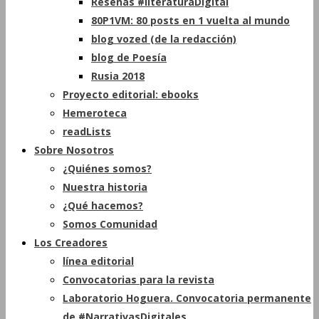
Reseñas #literaturaDigital
80P1VM: 80 posts en 1 vuelta al mundo
blog vozed (de la redacción)
blog de Poesía
Rusia 2018
Proyecto editorial: ebooks
Hemeroteca
readLists
Sobre Nosotros
¿Quiénes somos?
Nuestra historia
¿Qué hacemos?
Somos Comunidad
Los Creadores
línea editorial
Convocatorias para la revista
Laboratorio Hoguera. Convocatoria permanente
de #NarrativasDigitales