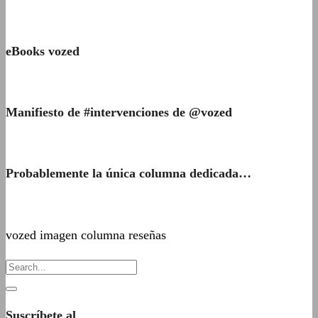
eBooks vozed
Manifiesto de #intervenciones de @vozed
Probablemente la única columna dedicada…
vozed imagen columna reseñas
Suscríbete al