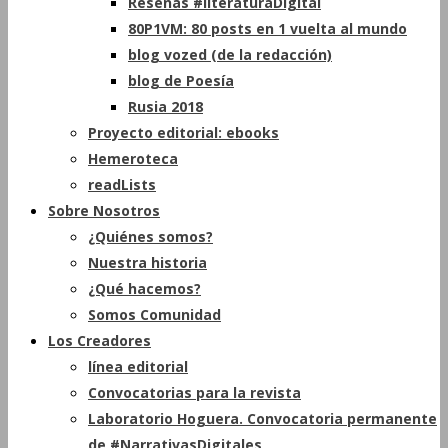
Reseñas #literaturaDigital
80P1VM: 80 posts en 1 vuelta al mundo
blog vozed (de la redacción)
blog de Poesía
Rusia 2018
Proyecto editorial: ebooks
Hemeroteca
readLists
Sobre Nosotros
¿Quiénes somos?
Nuestra historia
¿Qué hacemos?
Somos Comunidad
Los Creadores
línea editorial
Convocatorias para la revista
Laboratorio Hoguera. Convocatoria permanente
de #NarrativasDigitales