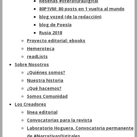
Reseñas #literaturaDigital
80P1VM: 80 posts en 1 vuelta al mundo
blog vozed (de la redacción)
blog de Poesía
Rusia 2018
Proyecto editorial: ebooks
Hemeroteca
readLists
Sobre Nosotros
¿Quiénes somos?
Nuestra historia
¿Qué hacemos?
Somos Comunidad
Los Creadores
línea editorial
Convocatorias para la revista
Laboratorio Hoguera. Convocatoria permanente
de #NarrativasDigitales