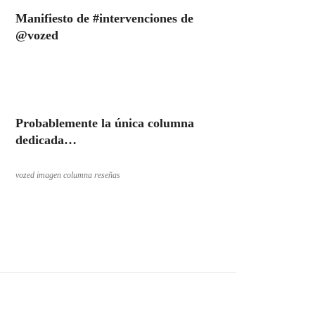
Manifiesto de #intervenciones de
@vozed
Probablemente la única columna
dedicada…
vozed imagen columna reseñas