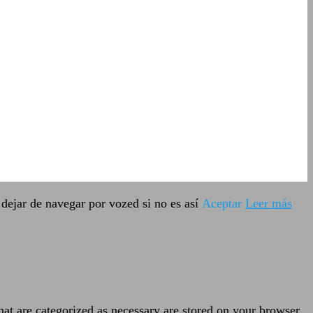
dejar de navegar por vozed si no es así
Aceptar
Leer más
hat are categorized as necessary are stored on your browser