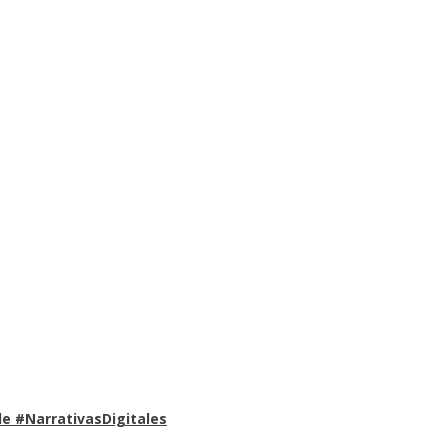
e #NarrativasDigitales