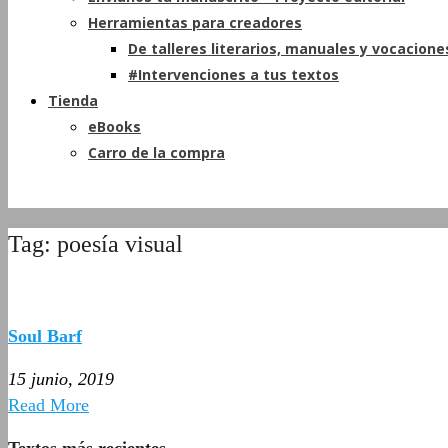
Herramientas para creadores
De talleres literarios, manuales y vocacione
#Intervenciones a tus textos
Tienda
eBooks
Carro de la compra
Tag: poesía visual
Soul Barf
15 junio, 2019
Read More
Textos más recientes