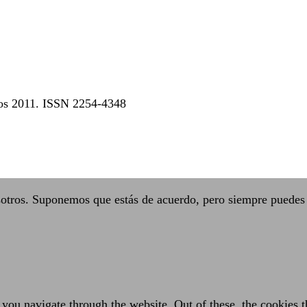
dos 2011. ISSN 2254-4348
sotros. Suponemos que estás de acuerdo, pero siempre puedes 
you navigate through the website. Out of these, the cookies t