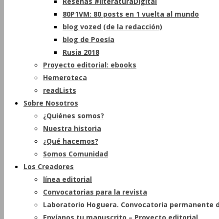
Reseñas #literaturaDigital
80P1VM: 80 posts en 1 vuelta al mundo
blog vozed (de la redacción)
blog de Poesía
Rusia 2018
Proyecto editorial: ebooks
Hemeroteca
readLists
Sobre Nosotros
¿Quiénes somos?
Nuestra historia
¿Qué hacemos?
Somos Comunidad
Los Creadores
línea editorial
Convocatorias para la revista
Laboratorio Hoguera. Convocatoria permanente d
Envíanos tu manuscrito – Proyecto editorial