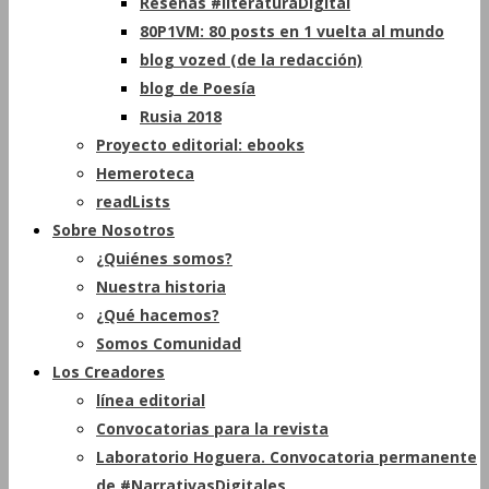
Reseñas #literaturaDigital
80P1VM: 80 posts en 1 vuelta al mundo
blog vozed (de la redacción)
blog de Poesía
Rusia 2018
Proyecto editorial: ebooks
Hemeroteca
readLists
Sobre Nosotros
¿Quiénes somos?
Nuestra historia
¿Qué hacemos?
Somos Comunidad
Los Creadores
línea editorial
Convocatorias para la revista
Laboratorio Hoguera. Convocatoria permanente
de #NarrativasDigitales