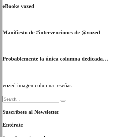
eBooks vozed
Manifiesto de #intervenciones de @vozed
Probablemente la única columna dedicada…
vozed imagen columna reseñas
Suscríbete al Newsletter
Entérate