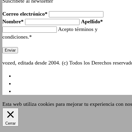
Suscríbete al newsletter
Correo electrónico*
Nombre*
Apellido*
Acepto términos y
condiciones.*
vozed, editada desde 2004. (c) Todos los Derechos reserva
Esta web utiliza cookies para mejorar tu experiencia con no
Cerrar