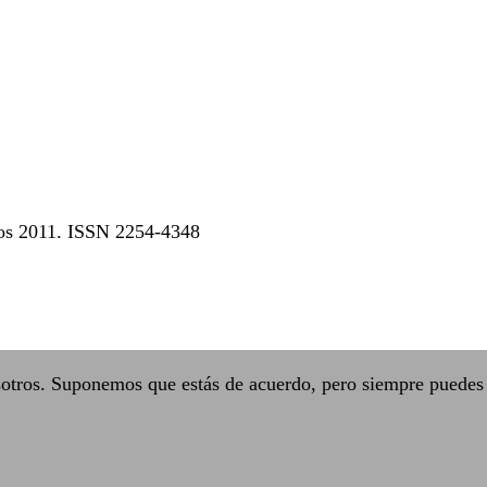
dos 2011. ISSN 2254-4348
sotros. Suponemos que estás de acuerdo, pero siempre puedes 