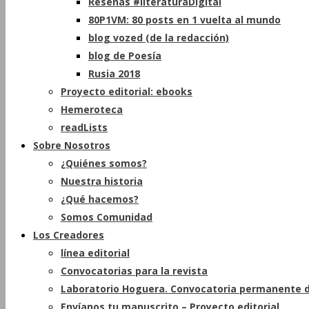
Reseñas #literaturaDigital
80P1VM: 80 posts en 1 vuelta al mundo
blog vozed (de la redacción)
blog de Poesía
Rusia 2018
Proyecto editorial: ebooks
Hemeroteca
readLists
Sobre Nosotros
¿Quiénes somos?
Nuestra historia
¿Qué hacemos?
Somos Comunidad
Los Creadores
línea editorial
Convocatorias para la revista
Laboratorio Hoguera. Convocatoria permanente d
Envíanos tu manuscrito – Proyecto editorial