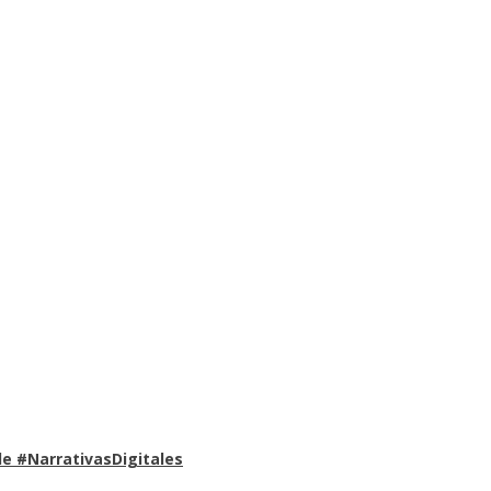
e #NarrativasDigitales