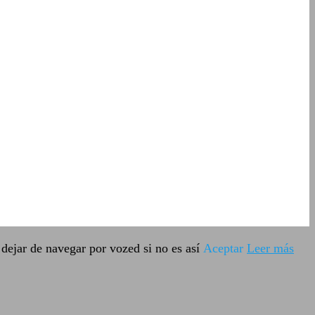
dejar de navegar por vozed si no es así
Aceptar
Leer más