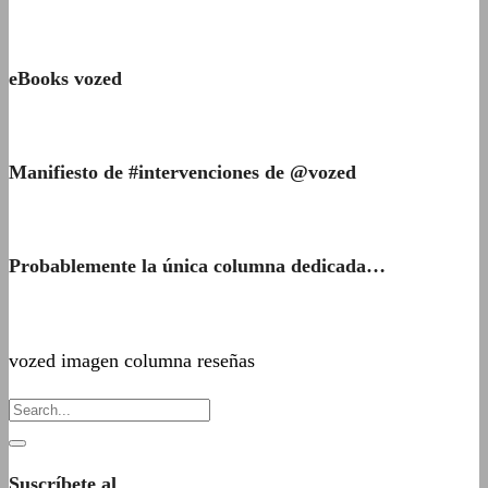
eBooks vozed
Manifiesto de #intervenciones de @vozed
Probablemente la única columna dedicada…
vozed imagen columna reseñas
Suscríbete al