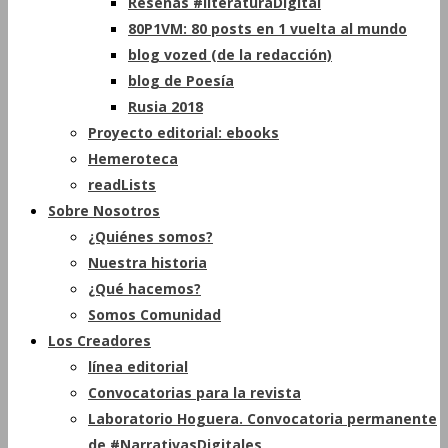
Reseñas #literaturaDigital
80P1VM: 80 posts en 1 vuelta al mundo
blog vozed (de la redacción)
blog de Poesía
Rusia 2018
Proyecto editorial: ebooks
Hemeroteca
readLists
Sobre Nosotros
¿Quiénes somos?
Nuestra historia
¿Qué hacemos?
Somos Comunidad
Los Creadores
línea editorial
Convocatorias para la revista
Laboratorio Hoguera. Convocatoria permanente
de #NarrativasDigitales