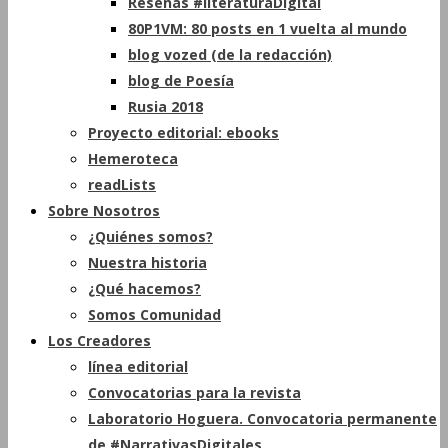
Reseñas #literaturaDigital
80P1VM: 80 posts en 1 vuelta al mundo
blog vozed (de la redacción)
blog de Poesía
Rusia 2018
Proyecto editorial: ebooks
Hemeroteca
readLists
Sobre Nosotros
¿Quiénes somos?
Nuestra historia
¿Qué hacemos?
Somos Comunidad
Los Creadores
línea editorial
Convocatorias para la revista
Laboratorio Hoguera. Convocatoria permanente
de #NarrativasDigitales