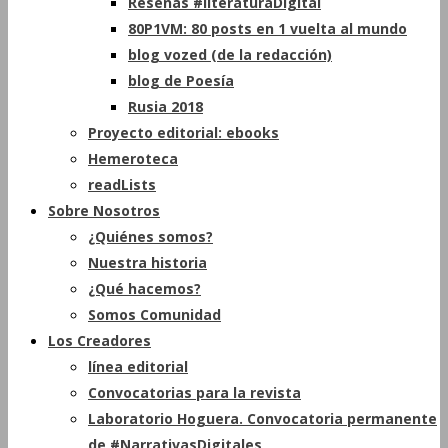
Reseñas #literaturaDigital
80P1VM: 80 posts en 1 vuelta al mundo
blog vozed (de la redacción)
blog de Poesía
Rusia 2018
Proyecto editorial: ebooks
Hemeroteca
readLists
Sobre Nosotros
¿Quiénes somos?
Nuestra historia
¿Qué hacemos?
Somos Comunidad
Los Creadores
línea editorial
Convocatorias para la revista
Laboratorio Hoguera. Convocatoria permanente
de #NarrativasDigitales