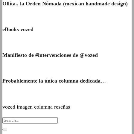
Ollita., la Orden Nómada (mexican handmade design)
eBooks vozed
Manifiesto de #intervenciones de @vozed
Probablemente la única columna dedicada…
vozed imagen columna reseñas