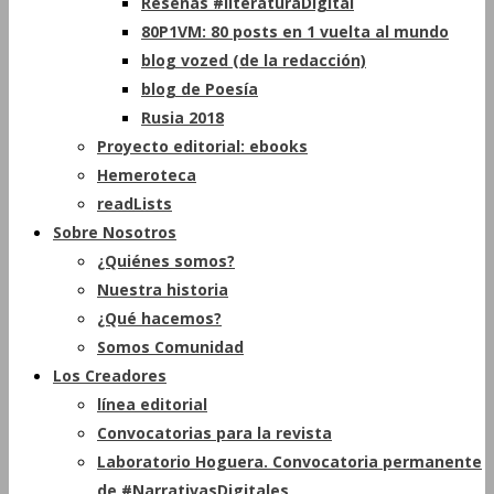
Reseñas #literaturaDigital
80P1VM: 80 posts en 1 vuelta al mundo
blog vozed (de la redacción)
blog de Poesía
Rusia 2018
Proyecto editorial: ebooks
Hemeroteca
readLists
Sobre Nosotros
¿Quiénes somos?
Nuestra historia
¿Qué hacemos?
Somos Comunidad
Los Creadores
línea editorial
Convocatorias para la revista
Laboratorio Hoguera. Convocatoria permanente
de #NarrativasDigitales