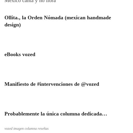
México canta y no llora
Ollita., la Orden Nómada (mexican handmade
design)
eBooks vozed
Manifiesto de #intervenciones de @vozed
Probablemente la única columna dedicada…
vozed imagen columna reseñas