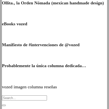
Ollita., la Orden Nómada (mexican handmade design)
eBooks vozed
Manifiesto de #intervenciones de @vozed
Probablemente la única columna dedicada…
vozed imagen columna reseñas