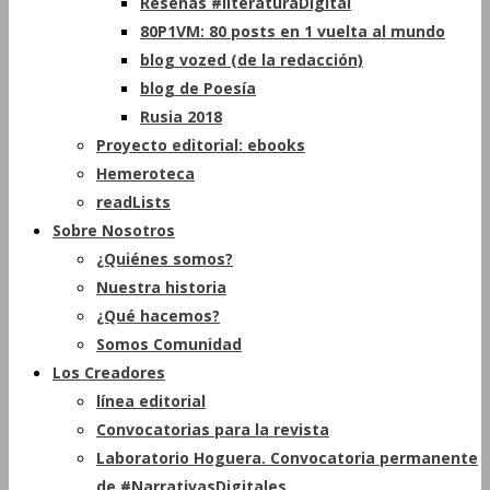
Reseñas #literaturaDigital
80P1VM: 80 posts en 1 vuelta al mundo
blog vozed (de la redacción)
blog de Poesía
Rusia 2018
Proyecto editorial: ebooks
Hemeroteca
readLists
Sobre Nosotros
¿Quiénes somos?
Nuestra historia
¿Qué hacemos?
Somos Comunidad
Los Creadores
línea editorial
Convocatorias para la revista
Laboratorio Hoguera. Convocatoria permanente
de #NarrativasDigitales