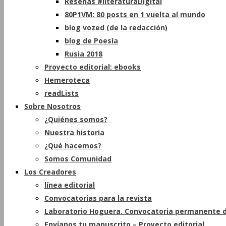
Reseñas #literaturaDigital
80P1VM: 80 posts en 1 vuelta al mundo
blog vozed (de la redacción)
blog de Poesía
Rusia 2018
Proyecto editorial: ebooks
Hemeroteca
readLists
Sobre Nosotros
¿Quiénes somos?
Nuestra historia
¿Qué hacemos?
Somos Comunidad
Los Creadores
línea editorial
Convocatorias para la revista
Laboratorio Hoguera. Convocatoria permanente d
Envíanos tu manuscrito – Proyecto editorial