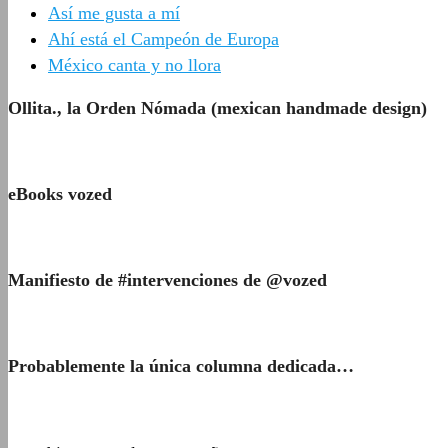
Así me gusta a mí
Ahí está el Campeón de Europa
México canta y no llora
Ollita., la Orden Nómada (mexican handmade design)
eBooks vozed
Manifiesto de #intervenciones de @vozed
Probablemente la única columna dedicada…