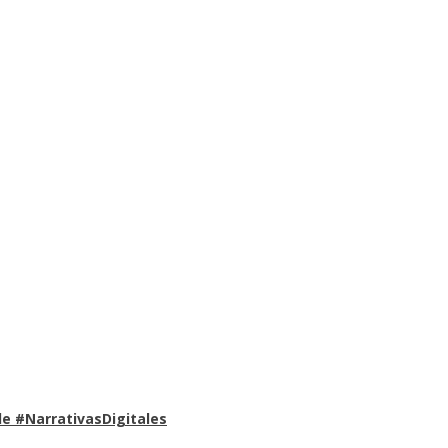
e #NarrativasDigitales