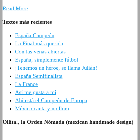
Read More
Textos más recientes
España Campeón
La Final más querida
Con las venas abiertas
España, simplemente fútbol
¡Tenemos un héroe, se llama Julián!
España Semifinalista
La France
Así me gusta a mí
Ahí está el Campeón de Europa
México canta y no llora
Ollita., la Orden Nómada (mexican handmade design)