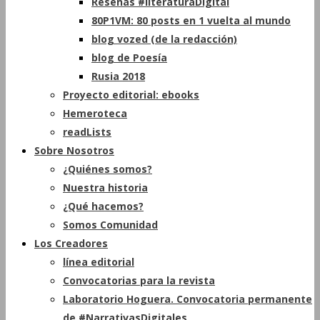
Reseñas #literaturaDigital
80P1VM: 80 posts en 1 vuelta al mundo
blog vozed (de la redacción)
blog de Poesía
Rusia 2018
Proyecto editorial: ebooks
Hemeroteca
readLists
Sobre Nosotros
¿Quiénes somos?
Nuestra historia
¿Qué hacemos?
Somos Comunidad
Los Creadores
línea editorial
Convocatorias para la revista
Laboratorio Hoguera. Convocatoria permanente
de #NarrativasDigitales