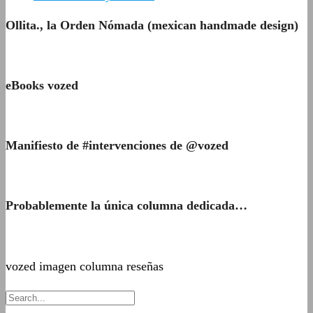
Ollita., la Orden Nómada (mexican handmade design)
eBooks vozed
Manifiesto de #intervenciones de @vozed
Probablemente la única columna dedicada…
vozed imagen columna reseñas