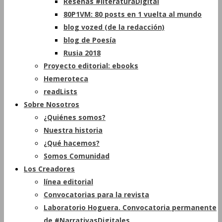
Reseñas #literaturaDigital
80P1VM: 80 posts en 1 vuelta al mundo
blog vozed (de la redacción)
blog de Poesía
Rusia 2018
Proyecto editorial: ebooks
Hemeroteca
readLists
Sobre Nosotros
¿Quiénes somos?
Nuestra historia
¿Qué hacemos?
Somos Comunidad
Los Creadores
línea editorial
Convocatorias para la revista
Laboratorio Hoguera. Convocatoria permanente
de #NarrativasDigitales