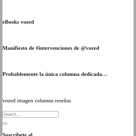
eBooks vozed
Manifiesto de #intervenciones de @vozed
Probablemente la única columna dedicada…
vozed imagen columna reseñas
Suscríbete al