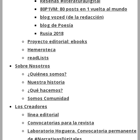
Reseñas #literaturaDigital
80P1VM: 80 posts en 1 vuelta al mundo
blog vozed (de la redacción)
blog de Poesía
Rusia 2018
Proyecto editorial: ebooks
Hemeroteca
readLists
Sobre Nosotros
¿Quiénes somos?
Nuestra historia
¿Qué hacemos?
Somos Comunidad
Los Creadores
línea editorial
Convocatorias para la revista
Laboratorio Hoguera. Convocatoria permanente
de #NarrativasDigitales